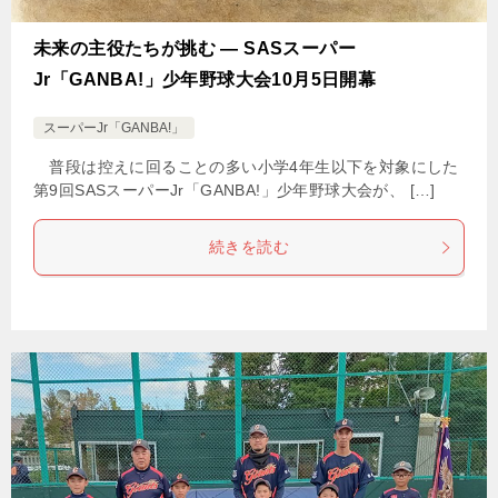
未来の主役たちが挑む ― SASスーパー
Jr「GANBA!」少年野球大会10月5日開幕
スーパーJr「GANBA!」
普段は控えに回ることの多い小学4年生以下を対象にした
第9回SASスーパーJr「GANBA!」少年野球大会が、 […]
続きを読む