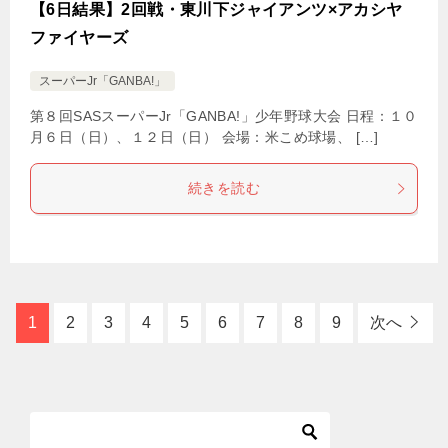
【6日結果】2回戦・東川下ジャイアンツ×アカシヤ
ファイヤーズ
スーパーJr「GANBA!」
第８回SASスーパーJr「GANBA!」少年野球大会 日程：１０
月６日（日）、１２日（日） 会場：米こめ球場、 […]
続きを読む
1
2
3
4
5
6
7
8
9
次へ