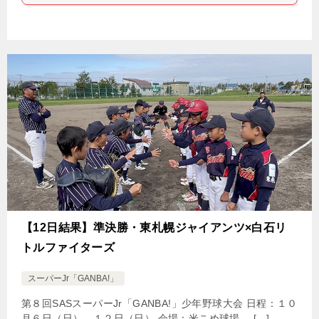
【12日結果】準決勝・東札幌ジャイアンツ×白石リ
トルファイターズ
スーパーJr「GANBA!」
第８回SASスーパーJr「GANBA!」少年野球大会 日程：１０
月６日（日）、１２日（日） 会場：米こめ球場、 […]