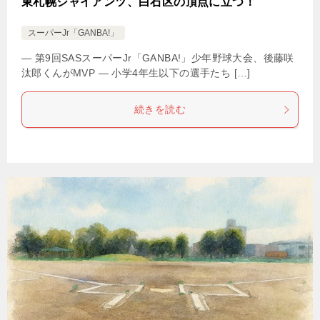
東札幌ジャイアンツ、白石区の頂点に立つ！
スーパーJr「GANBA!」
― 第9回SASスーパーJr「GANBA!」少年野球大会、後藤咲
汰郎くんがMVP ― 小学4年生以下の選手たち […]
続きを読む