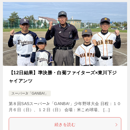
【12日結果】準決勝・白菊ファイターズ×東川下ジ
ャイアンツ
スーパーJr「GANBA!」
第８回SASスーパーJr「GANBA!」少年野球大会 日程：１０
月６日（日）、１２日（日） 会場：米こめ球場、 […]
続きを読む