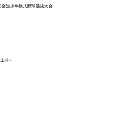
回全道少年軟式野球選抜大会
ス主将）