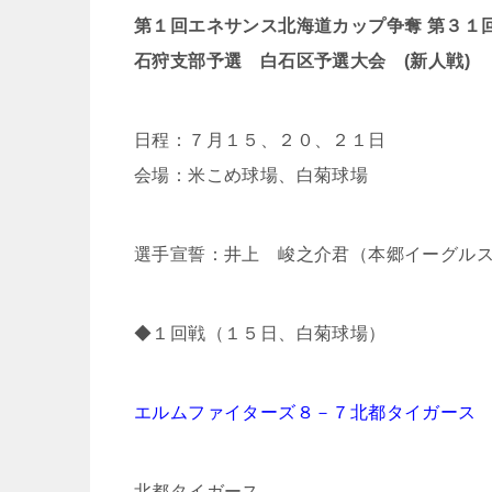
第１回エネサンス北海道カップ争奪 第３１
石狩支部予選 白石区予選大会 (新人戦)
日程：７月１５、２０、２１日
会場：米こめ球場、白菊球場
選手宣誓：井上 峻之介君（本郷イーグル
◆１回戦（１５日、白菊球場）
エルムファイターズ８－７北都タイガース
北都タイガース