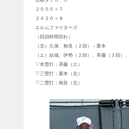
２００５＝７
２４２０＝８
エルムファイターズ
（四回時間切れ）
（北）久保、相良（２回）－栗本
（エ）結城、伊勢（２回）、斉藤（３回）
▽本塁打：斉藤（エ）
▽三塁打：栗本（北）
▽二塁打：相良（北）