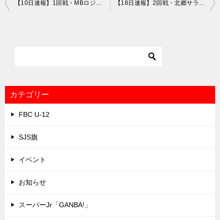
投
【10日速報】1回戦・MBロジャース×東川下ジャイアンツ
【18日速報】2回戦・北郷サラブレッツ×白石ジュニアフェニックス
稿
ナ
ビ
ゲ
ー
シ
カテゴリー
ョ
FBC U-12
ン
SJS旗
イベント
お知らせ
スーパーJr「GANBA!」