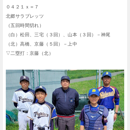
０４２１ｘ＝７
北郷サラブレッツ
（五回時間切れ）
（白）松田、三宅（３回）、山本（３回）－神尾
（北）高橋、京藤（５回）－上中
▽二塁打：京藤（北）