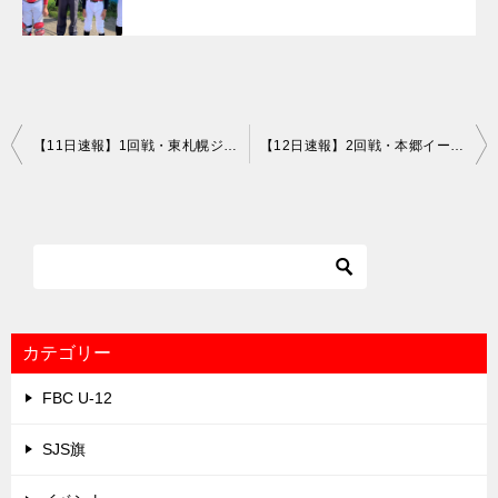
投
【11日速報】1回戦・東札幌ジャイアンツ×北白石ワイルドナイン
【12日速報】2回戦・本郷イーグルス×北都タイガース
稿
ナ
ビ
ゲ
ー
シ
カテゴリー
ョ
FBC U-12
ン
SJS旗