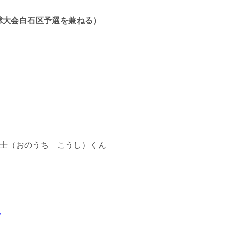
式野球大会白石区予選を兼ねる）
）
倖士（おのうち こうし）くん
ズ