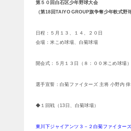
第５０回白石区少年野球大会
（第18回TAIYO GROUP旗争奪少年軟
日程：５月１３、１４、２０日
会場：米こめ球場、白菊球場
開会式：５月１３日（８：００米こめ球場
選手宣誓：白菊ファイターズ 主将 小野内 
◆１回戦（13日、白菊球場）
東川下ジャイアンツ３－２白菊ファイター