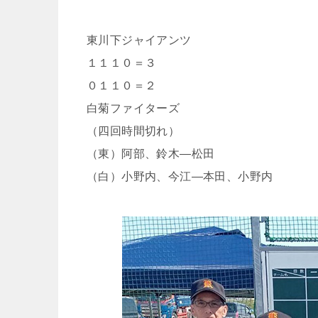
東川下ジャイアンツ
１１１０＝３
０１１０＝２
白菊ファイターズ
（四回時間切れ）
（東）阿部、鈴木―松田
（白）小野内、今江―本田、小野内