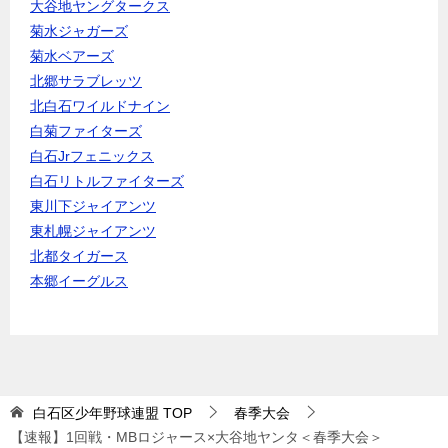
大谷地ヤングタークス
菊水ジャガーズ
菊水ベアーズ
北郷サラブレッツ
北白石ワイルドナイン
白菊ファイターズ
白石Jrフェニックス
白石リトルファイターズ
東川下ジャイアンツ
東札幌ジャイアンツ
北都タイガース
本郷イーグルス
白石区少年野球連盟
TOP
春季大会
【速報】1回戦・MBロジャース×大谷地ヤンタ＜春季大会＞