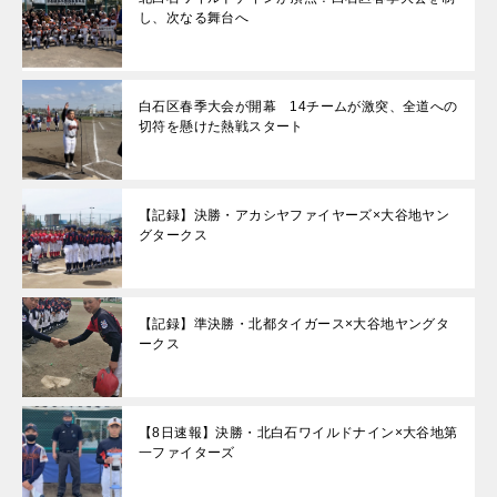
し、次なる舞台へ
白石区春季大会が開幕 14チームが激突、全道への
切符を懸けた熱戦スタート
【記録】決勝・アカシヤファイヤーズ×大谷地ヤン
グタークス
【記録】準決勝・北都タイガース×大谷地ヤングタ
ークス
【8日速報】決勝・北白石ワイルドナイン×大谷地第
一ファイターズ