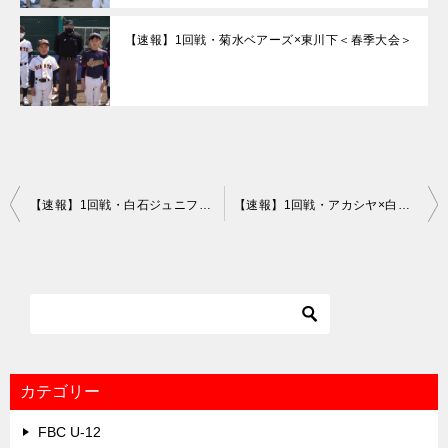
【速報】1回戦・菊水ベアーズ×東川下＜春季大会＞
投
【速報】1回戦・白石ジュニフェ×北白石＜春季大会＞
【速報】1回戦・アカシヤ×白菊＜春季大会＞
稿
ナ
ビ
ゲ
ー
シ
カテゴリー
ョ
FBC U-12