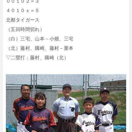
００１０２＝３
４０１０ｘ＝５
北都タイガース
（五回時間切れ）
（白）三宅、山本－小畑、三宅
（北）藤村、國崎、藤村－栗本
▽二塁打：藤村、國崎（北）