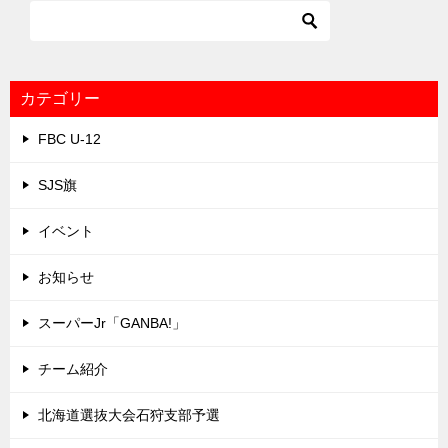
ビ
ゲ
ー
シ
カテゴリー
ョ
FBC U-12
ン
SJS旗
イベント
お知らせ
スーパーJr「GANBA!」
チーム紹介
北海道選抜大会石狩支部予選