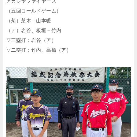
アカシヤファイヤーズ
（五回コールドゲーム）
（菊）芝木－山本暖
（ア）岩谷、板垣－竹内
▽三塁打：岩谷（ア）
▽二塁打：竹内、高橋（ア）