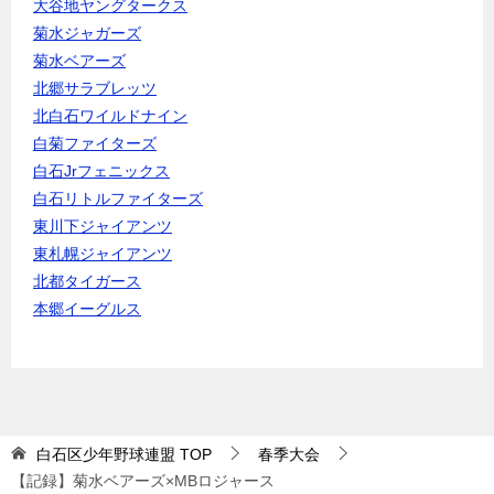
大谷地ヤングタークス
菊水ジャガーズ
菊水ベアーズ
北郷サラブレッツ
北白石ワイルドナイン
白菊ファイターズ
白石Jrフェニックス
白石リトルファイターズ
東川下ジャイアンツ
東札幌ジャイアンツ
北都タイガース
本郷イーグルス
白石区少年野球連盟
TOP
春季大会
【記録】菊水ベアーズ×MBロジャース