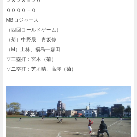
２８２８＝２０
００００＝０
MBロジャース
（四回コールドゲーム）
（菊）中野晟―青坂修
（M）上林、福島―森田
▽三塁打：宮本（菊）
▽二塁打：芝垣晴、高澤（菊）