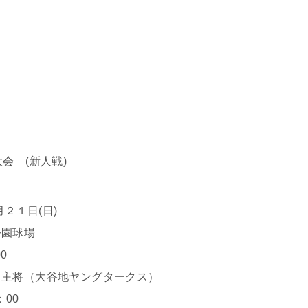
会 (新人戦)
２１日(日)
公園球場
0
）主将（大谷地ヤングタークス）
00