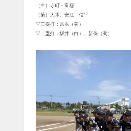
（白）寺町－富樫
（菊）大木、安江－信平
▽三塁打：冨永（菊）
▽二塁打：坂井（白）、新保（菊）