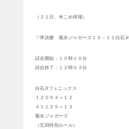
（２１日、米こめ球場）
▽準決勝 菊水ジャガーズ１３－１２白石J
試合開始：１０時１０分
試合終了：１２時０３分
白石Jrフェニックス
１２０５４＝１２
４１１２５＝１３
菊水ジャガーズ
（五回特別ルール）