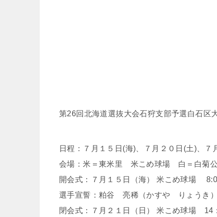
第26回北海道選抜大会石狩支部予選白石区大
日程：７月１５日(海)、７月２０日(土)、７月
会場：米＝東米里 米こめ球場 白＝白菊
開会式：７月１５日（海） 米こめ球場 8:0
選手宣誓：粕谷 亮稀（かすや りょうき
閉会式：７月２１日（日） 米こめ球場 14：